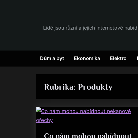
Skip
to
content
Lidé jsou různí a jejich internetové nabí
Dům a byt
Ekonomika
Elektro
Rubrika:
Produkty
Co nám mohou nabídnout