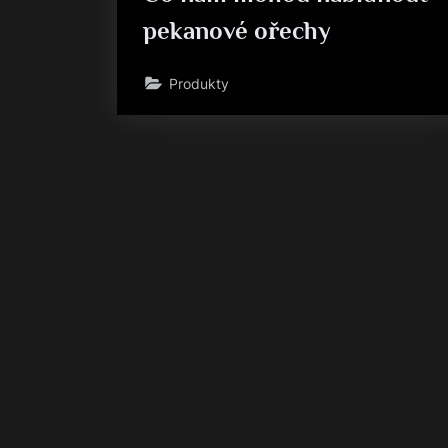
pekanové ořechy
Produkty
Stránkování
příspěvků