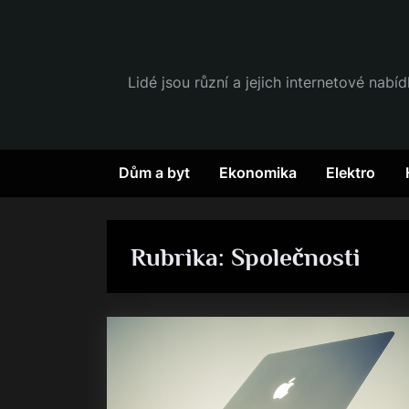
Skip
to
content
Lidé jsou různí a jejich internetové nabí
Dům a byt
Ekonomika
Elektro
Rubrika:
Společnosti