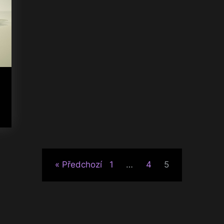
Předchozí
1
…
4
5