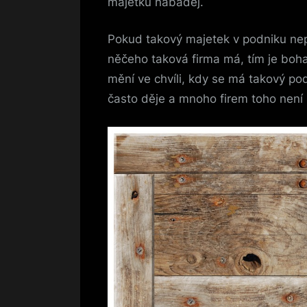
majetku habaděj.
Pokud takový majetek v podniku nep
něčeho taková firma má, tím je boha
mění ve chvíli, kdy se má takový p
často děje a mnoho firem toho není