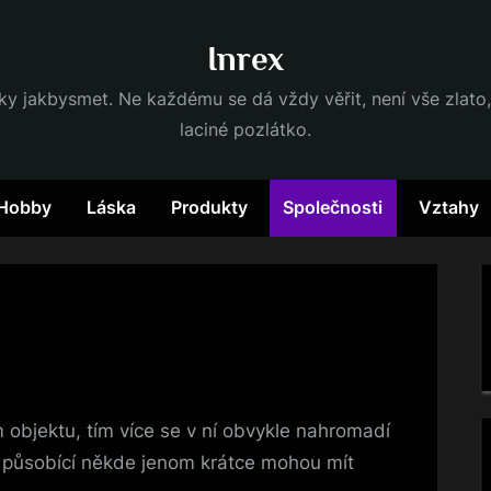
Inrex
dky jakbysmet. Ne každému se dá vždy věřit, není vše zlato,
laciné pozlátko.
Hobby
Láska
Produkty
Společnosti
Vztahy
 objektu, tím více se v ní obvykle nahromadí
y působící někde jenom krátce mohou mít