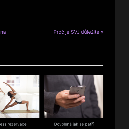
N
 na
Proč je SVJ důležité
e
x
t
P
o
s
t
:
ness rezervace
Dovolená jak se patří