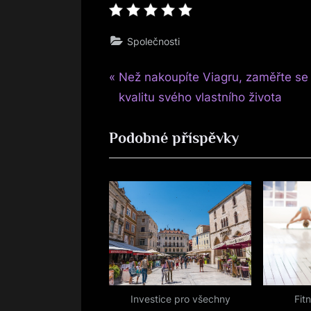
Společnosti
P
Navigace
Než nakoupíte Viagru, zaměřte se
r
kvalitu svého vlastního života
pro
e
Podobné příspěvky
v
příspěvek
i
o
u
s
P
o
s
t
Investice pro všechny
Fit