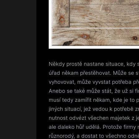
Někdy prostě nastane situace, kdy
úřad někam přestěhovat. Může se st
vyhovovat, může vyvstat potřeba př
Anebo se také může stát, že už si f
musí tedy zamířit někam, kde je to 
jiných situací, jež vedou k potřebě
nutnost odvézt všechen majetek z j
ale daleko hůř udělá. Protože firmy
různorodý, a dostat to všechno od