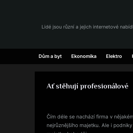
Skip
to
content
Lidé jsou různí a jejich internetové nabí
Dům a byt
Ekonomika
Elektro
Ať stěhují profesionálové
By
Posted
devene
19. 3. 2023
on
Čím déle se nachází firma v nějakém
nejrůznějšího majetku. Ale i podnik