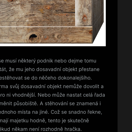
 se musí některý podnik nebo dejme tomu
át, že mu jeho dosavadní objekt přestane
estěhovat se do něčeho dokonalejšího.
irma svůj dosavadní objekt nemůže dovolit a
pro ni vhodnější. Nebo může nastat celá řada
 změnit působiště. A stěhování se znamená i
ednoho místa na jiné. Což se snadno řekne,
 mají majetku hodně, tento je skutečně
někud někam není rozhodně hračka.