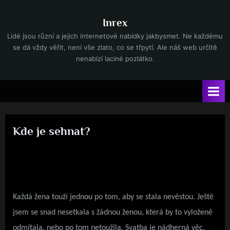
Skip
to
Inrex
content
Lidé jsou různí a jejich internetové nabídky jakbysmet. Ne každému
se dá vždy věřit, není vše zlato, co se třpytí. Ale náš web určitě
nenabízí laciné pozlátko.
Kde je sehnat?
By
Posted
devene
7. 10. 2024
on
Každá žena touží jednou po tom, aby se stala nevěstou. Ještě
jsem se snad nesetkala s žádnou ženou, která by to vyloženě
odmítala, nebo po tom netoužila. Svatba je nádherná věc,