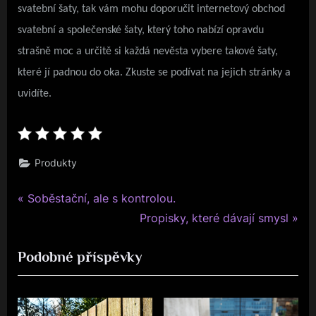
svatební šaty, tak vám mohu doporučit internetový obchod
svatební a společenské šaty, který toho nabízí opravdu
strašně moc a určitě si každá nevěsta vybere takové šaty,
které jí padnou do oka. Zkuste se podívat na jejich stránky a
uvidíte.
Produkty
P
Navigace
Soběstační, ale s kontrolou.
r
N
Propisky, které dávají smysl
pro
e
e
Podobné příspěvky
v
x
příspěvek
i
t
o
P