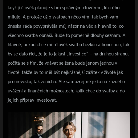
když ji člověk plánuje s tím správným člověkem, kterého
miluje. A protože už o svatbách něco vím, tak bych vám
dneska ráda povyprávěla můj názor na věc a hlavně to, co
všechno svatba obnáší. Bude to poměrně dlouhý seznam. A
hlavně, pokud chce mít člověk svatbu hezkou a honosnou, tak
by se dalo říct, že je to jakási „investice“ – na druhou stranu,
počítá se s tím, že vdávat se žena bude jenom jednou v
životě, takže by to měl být nejkrásnější zážitek v životě jak
pro nevěstu, tak ženicha. Ale samozřejmě je to na každého
uvážení a finančních možnostech, kolik chce do svatby a do
jejich připrav investovat.