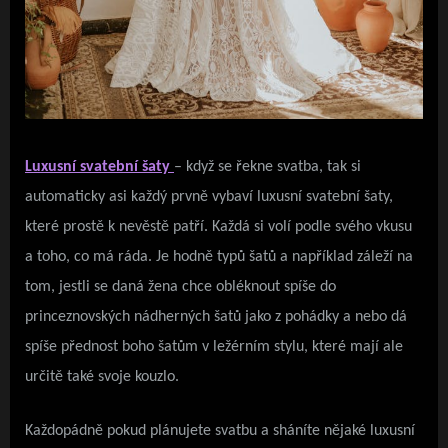
Luxusní svatební šat
y
– když se řekne svatba, tak si
automaticky asi každý prvně vybaví luxusní svatební šaty,
které prostě k nevěstě patří. Každá si volí podle svého vkusu
a toho, co má ráda. Je hodně typů šatů a například záleží na
tom, jestli se daná žena chce obléknout spíše do
princeznovských nádherných šatů jako z pohádky a nebo dá
spíše přednost boho šatům v ležérním stylu, které mají ale
určitě také svoje kouzlo.
Každopádně pokud plánujete svatbu a sháníte nějaké luxusní