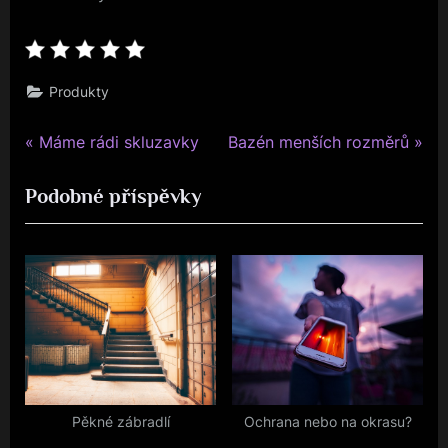
Produkty
P
N
Navigace
Máme rádi skluzavky
Bazén menších rozměrů
r
e
pro
Podobné příspěvky
e
x
v
t
příspěvek
i
P
o
o
u
s
s
t
P
:
o
s
Pěkné zábradlí
Ochrana nebo na okrasu?