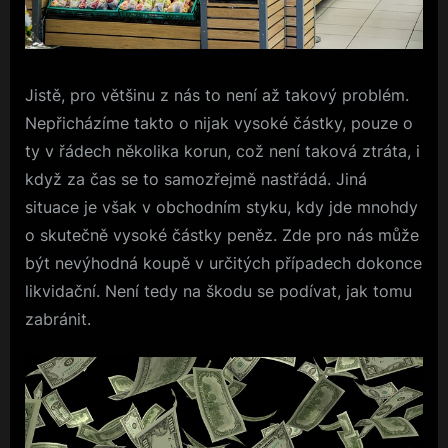
Jistě, pro většinu z nás to není až takový problém.
Nepřicházíme takto o nijak vysoké částky, pouze o
ty v řádech několika korun, což není taková ztráta, i
když za čas se to samozřejmě nastřádá. Jiná
situace je však v obchodním styku, kdy jde mnohdy
o skutečně vysoké částky peněz. Zde pro nás může
být nevýhodná koupě v určitých případech dokonce
likvidační. Není tedy na škodu se podívat, jak tomu
zabránit.