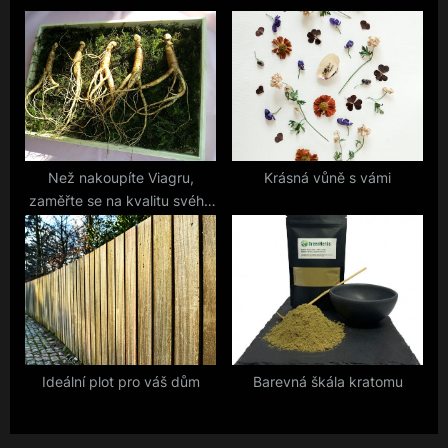
t
:
Než nakoupíte Viagru,
Krásná vůně s vámi
zaměřte se na kvalitu svého
vlastního života
Ideální plot pro váš dům
Barevná škála kratomu