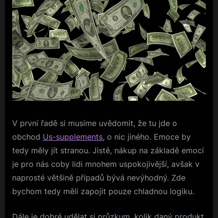
V první řadě si musíme uvědomit, že tu jde o
obchod
Us-supplements
, o nic jiného. Emoce by
tedy měly jít stranou. Jistě, nákup na základě emocí
je pro nás coby lidi mnohem uspokojivější, avšak v
naprosté většině případů bývá nevýhodný. Zde
bychom tedy měli zapojit pouze chladnou logiku.
Dále je dobré udělat si průzkum, kolik daný produkt