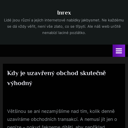
Skip
to
Inrex
content
Lidé jsou různí a jejich internetové nabídky jakbysmet. Ne každému
se dá vždy věřit, není vše zlato, co se třpytí. Ale náš web určitě
nenabízí laciné pozlátko.
Kdy je uzavřený obchod skutečně
výhodný
By
Posted
devene
23. 9. 2023
on
Většinou se ani nezamýšlíme nad tím, kolik denně
uzavíráme obchodních transakcí. A nemusí jít jen o
peníze – pokud řekneme dítěti, aby například