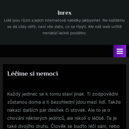
Skip
to
Inrex
content
Lidé jsou různí a jejich internetové nabídky jakbysmet. Ne každému
se dá vždy věřit, není vše zlato, co se třpytí. Ale náš web určitě
nenabízí laciné pozlátko.
Léčíme si nemoci
By
Posted
devene
21. 6. 2023
on
Každý jedinec se k tomu staví jinak. Ti zodpovědní
zůstanou doma a ti bezohlední jdou mezi lidi. Takže
nakazí dalších pár desítek či stovek. Ale to je o
chování některých jedinců, ale nikoli o léčbě. Ta je
také dvojího druhu. Člověk se buďto léčí sám, nebo