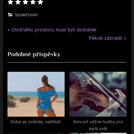
Společnosti
P
Navigace
Úložného prostoru musí být dostatek
r
N
Pěkné zábradlí
pro
e
e
Podobné příspěvky
v
x
příspěvek
i
t
o
P
u
o
s
s
P
t
o
:
s
t
Doba se změnila, naštěstí.
Koncert vážné hudby pro
lepší svět
: