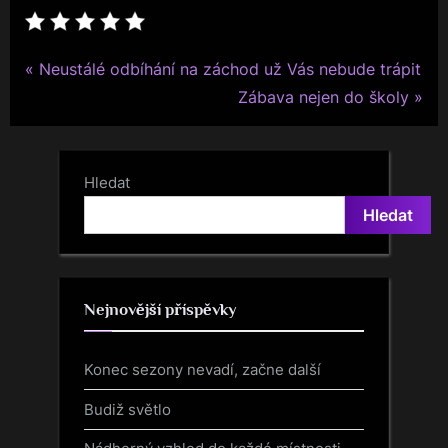
P
Navigace
Neustálé odbíhání na záchod už Vás nebude trápit
r
N
Zábava nejen do školy
pro
e
e
v
x
příspěvek
i
t
Hledat
o
P
Hledat
u
o
s
s
P
t
Nejnovější příspěvky
o
:
s
Konec sezony nevadí, začne další
t
:
Budiž světlo