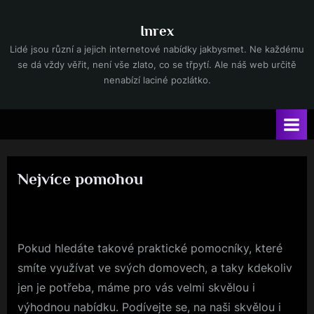
Skip
to
Inrex
content
Lidé jsou různí a jejich internetové nabídky jakbysmet. Ne každému
se dá vždy věřit, není vše zlato, co se třpytí. Ale náš web určitě
nenabízí laciné pozlátko.
Nejvíce pomohou
By
Posted
devene
20. 6. 2025
on
Pokud hledáte takové praktické pomocníky, které
smíte využívat ve svých domovech, a taky kdekoliv
jen je potřeba, máme pro vás velmi skvělou i
výhodnou nabídku. Podívejte se, na naši skvělou i