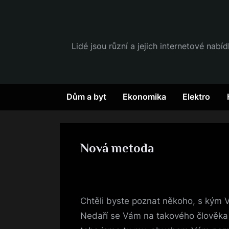
Skip
to
content
Lidé jsou různí a jejich internetové nabí
Dům a byt
Ekonomika
Elektro
Nová metoda
By
Posted
devene
17. 8. 2023
on
Chtěli byste poznat někoho, s kým
Nedaří se Vám na takového člověka n