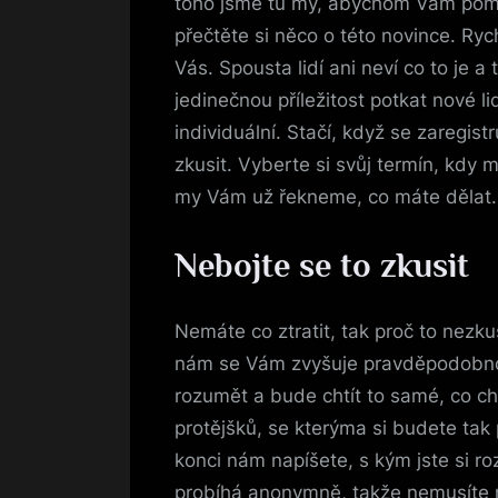
toho jsme tu my, abychom Vám pomo
přečtěte si něco o této novince.
Ryc
Vás. Spousta lidí ani neví co to je a
jedinečnou příležitost potkat nové li
individuální. Stačí, když se zaregistr
zkusit. Vyberte si svůj termín, kdy 
my Vám už řekneme, co máte dělat.
Nebojte se to zkusit
Nemáte co ztratit, tak proč to nezku
nám se Vám zvyšuje pravděpodobno
rozumět a bude chtít to samé, co ch
protějšků, se kterýma si budete tak
konci nám napíšete, s kým jste si 
probíhá anonymně, takže nemusíte m