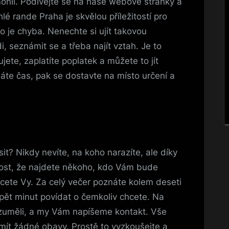
hli. Podívejte se na naše webové stránky a
hlé rande Praha
je skvělou příležitostí pro
 to je chyba. Nenechte si ujít takovou
di, seznámit se a třeba najít vztah. Je to
ujete, zaplatíte poplatek a můžete to jít
máte čas, pak se dostavte na místo určení a
sit? Nikdy nevíte, na koho narazíte, ale díky
st, že najdete někoho, kdo Vám bude
cete Vy. Za celý večer poznáte kolem deseti
 pět minut povídat o čemkoliv chcete. Na
rozuměli, a my Vám napíšeme kontakt. Vše
ít žádné obavy. Prostě to vyzkoušejte a