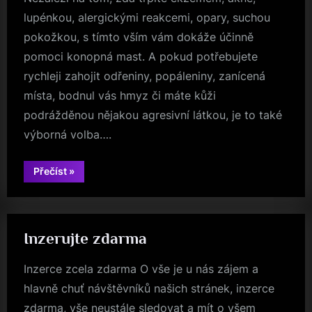
lupénkou, alergickými reakcemi, opary, suchou
pokožkou, s tímto vším vám dokáže účinně
pomoci konopná mast. A pokud potřebujete
rychleji zahojit odřeniny, popáleniny, zanícená
místa, bodnul vás hmyz či máte kůži
podrážděnou nějakou agresivní látkou, je to také
výborná volba….
“Konopná
Přečíst
»
mast
na
mnoho
neduhů”
Inzerujte zdarma
Inzerce zcela zdarma O vše je u nás zájem a
hlavně chuť návštěvníků našich stránek, inzerce
zdarma, vše neustále sledovat a mít o všem