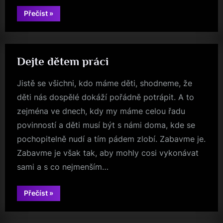
“Nabídka
Přečíst
»
pro
moderní
kuřáky”
Dejte dětem práci
Jistě se všichni, kdo máme děti, shodneme, že
děti nás dospělé dokáží pořádně potrápit. A to
zejména ve dnech, kdy my máme celou řadu
povinností a děti musí být s námi doma, kde se
pochopitelně nudí a tím pádem zlobí. Zabavme je.
Zabavme je však tak, aby mohly cosi vykonávat
sami a s co nejmenším…
“Dejte
Přečíst
»
dětem
práci”