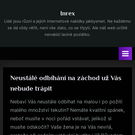
Skip
to
Inrex
content
Lidé jsou různí a jejich internetové nabídky jakbysmet. Ne každému
se dá vždy věřit, není vše zlato, co se třpytí. Ale náš web určitě
nenabízí laciné pozlátko.
Neustálé odbíhání na záchod už Vás
nebude trápit
Nebaví Vás neustále odbíhat na malou i po požití
malého množství tekutin? Nemáte kvalitní spánek,
neboť musíte v noci pořád vstávat, jelikož si
musíte odskočit? Vaše žena je na Vás nevrlá,