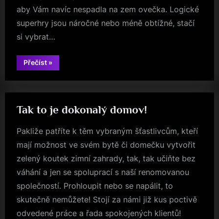
aby Vám navíc nespadla na zem ovečka. Logické
superhry jsou náročné nebo méně obtížné, stačí
si vybrat…
“Ohromný
Přečíst
»
výběr”
Tak to je dokonalý domov!
Pakliže patříte k těm vybraným šťastlivcům, kteří
mají možnost ve svém bytě či domečku vytvořit
zelený koutek zimní zahrady, tak, tak učiňte bez
váhání a jen se spoluprací s naší renomovanou
společností. Prohloupit nebo se napálit, to
skutečně nemůžete! Stojí za námi již kus poctivě
odvedené práce a řada spokojených klientů!