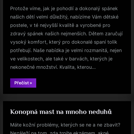
Protože víme, jak je pohodlí a dokonalý spánek
našich dětí velmi důležitý, nabízíme Vám dětské
postele, v té nejvyšší kvalitě a vyrobené pro
zdravý spánek našich nejmenších. Dětem zaručují
vysoký komfort, který pro dokonalé spaní tolik
potřebují. Naše nabídka je velmi rozmanitá, nejen
ve velikostech, ale také v barvách, kterých je
nekonečné množství. Kvalita, kterou…
“Pro
Přečíst
»
zdravý
spánek
našich
nejmenších”
Konopná mast na mnoho neduhů
Máte kožní problémy, kterých se ne a ne zbavit?
Nezáleží na tom, zda trpíte ekzémem, akné,