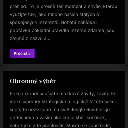
přehled. To je přesně ten moment a chvíle, kterou
využijte tak, jako mnoho našich stálých a
spokojených inzerentů. Bohatá nabídka i
poptávka Základní pravidlo inzerce zdarma jsou
zřejmé z názvu a…
“Inzerujte
Přečíst
»
zdarma”
Ohromný výběr
Pokud si rádi napínáte mozkové závity, zavítejte
mezi superhry strategické a logické! V této sekci
si přijde beze sporu na své! Jungle Rumbles je
oddechová a vaším úkolem je sběr kostiček,
neboť jste zde pračlověk. Musíte se soustředit,