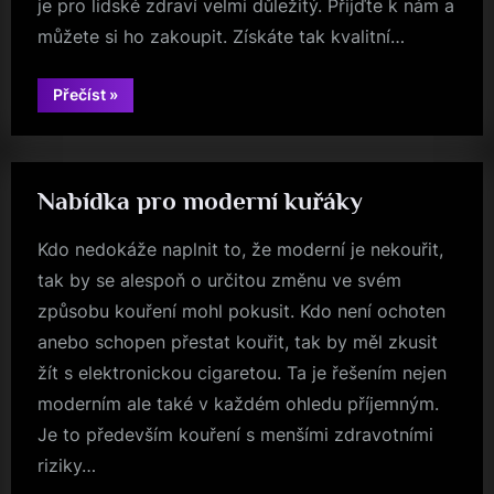
je pro lidské zdraví velmi důležitý. Přijďte k nám a
můžete si ho zakoupit. Získáte tak kvalitní…
“Má
Přečíst
»
příznivý
vliv
na
váš
imunitní
systém”
Nabídka pro moderní kuřáky
Kdo nedokáže naplnit to, že moderní je nekouřit,
tak by se alespoň o určitou změnu ve svém
způsobu kouření mohl pokusit. Kdo není ochoten
anebo schopen přestat kouřit, tak by měl zkusit
žít s elektronickou cigaretou. Ta je řešením nejen
moderním ale také v každém ohledu příjemným.
Je to především kouření s menšími zdravotními
riziky…