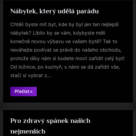
Nábytek, který udělá parádu
Chtěli byste mít byt, kde by byl jen ten nejlepší
nábytek? Líbilo by se vám, kdybyste měli
konečně novou výbavu ve vašem bytě? Tak to
neváhejte podívat se právě do našeho obchodu,
protože díky nám si budete moct zařídit celý byt!
Od ložnice, po kuchyň, s námi se dá zařídit vše,
stačí si vybrat z…
“Nábytek,
Přečíst
»
který
udělá
parádu”
Pro zdravý spánek našich
nejmenších