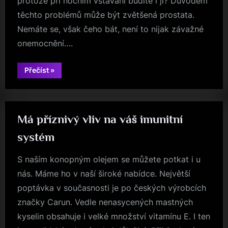
protože při nočním vstávání budíte i ji? Důvodem
těchto problémů může být zvětšená prostata.
Nemáte se, však čeho bát, není to nijak závažné
onemocnění….
“Neustálé
Přečíst
»
odbíhání
na
záchod
už
Vás
nebude
Má příznivý vliv na váš imunitní
trápit”
systém
S naším konopným olejem se můžete potkat i u
nás. Máme ho v naší široké nabídce. Největší
poptávka v současnosti je po českých výrobcích
značky Carun. Vedle nenasycených mastných
kyselin obsahuje i velké množství vitamínu E. I ten