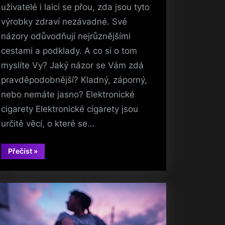
uživatelé i laici se přou, zda jsou tyto
výrobky zdraví nezávadné. Své
názory odůvodňují nejrůznějšími
cestami a podklady. A co si o tom
myslíte Vy? Jaký názor se Vám zdá
pravděpodobnější? Kladný, záporný,
nebo nemáte jasno? Elektronické
cigarety Elektronické cigarety jsou
určitě věcí, o které se…
“Elektronické
Přečíst
»
cigarety”