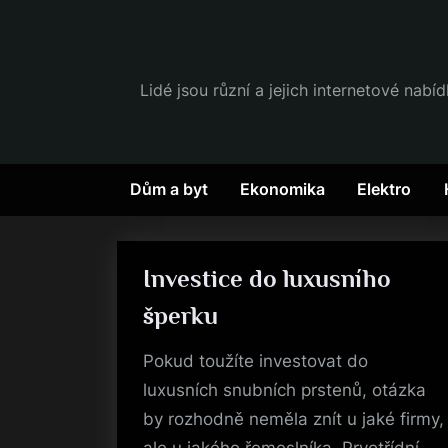
Skip
to
content
Lidé jsou různí a jejich internetové nabí
Dům a byt
Ekonomika
Elektro
Investice do luxusního
šperku
Pokud toužíte investovat do
luxusních snubních prstenů, otázka
by rozhodně neměla znít u jaké firmy,
ale u jakého řemeslníka. Prvotřídní