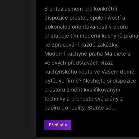
S entuziasmem pro konkrétní
dispozice prostor, spolehlivostí a
dokonalou orientovaností v oboru
přistupuje tím moderní kuchyně praha
ke zpracování každé zakázky.
Moderní kuchyně praha Malujete si
ve svých představách vizáž
kuchyňského koutu ve Vašem domě,
bytě, ve firmě? Nechejte si dispozice
prostoru změřit kvalifikovanými
techniky a přeneste své plány z
papíru do reality. Staňte se…
“Dokonalé
Přečíst
»
materiály”