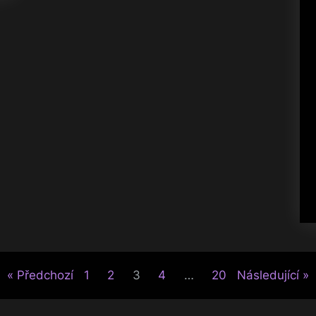
Předchozí
1
2
3
4
…
20
Následující