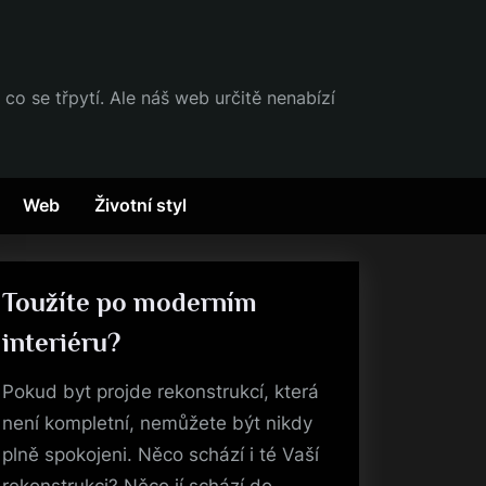
 co se třpytí. Ale náš web určitě nenabízí
Web
Životní styl
Toužíte po moderním
interiéru?
Pokud byt projde rekonstrukcí, která
není kompletní, nemůžete být nikdy
plně spokojeni. Něco schází i té Vaší
rekonstrukci? Něco jí schází do