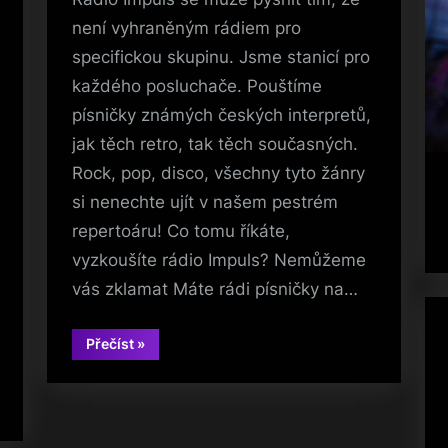
není vyhraněným rádiem pro
specifickou skupinu. Jsme stanicí pro
každého posluchače. Pouštíme
písničky známých českých interpretů,
jak těch retro, tak těch současných.
Rock, pop, disco, všechny tyto žánry
si nenechte ujít v našem pestrém
repertoáru! Co tomu říkáte,
vyzkoušíte rádio Impuls? Nemůžeme
vás zklamat Máte rádi písničky na…
“Pestré
Přečíst
»
žánrové
rozložení”