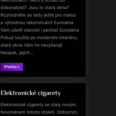
dokonalosti? Jsou to stará okna?
Rozhodněte se tedy ještě pro malou
a výhodnou rekonstrukci! Eurookna
Vám ušetří starosti i peníze! Eurookna
Pokud toužíte po moderním interiéru,
stará okna Vám ho nevyčarují.
Naopak, jejich…
“Toužíte
Přečíst
»
po
moderním
interiéru?”
Elektronické cigarety
Elektronické cigarety se staly novým
fenoménem tohoto století. Odborníci,