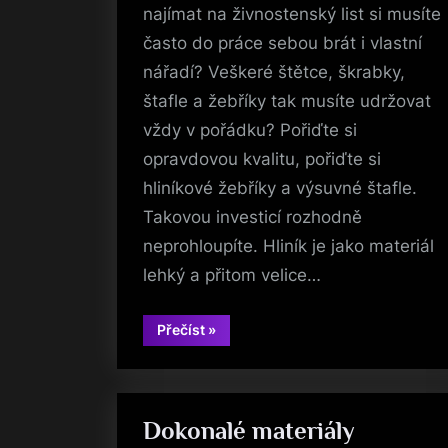
najímat na živnostenský list si musíte
často do práce sebou brát i vlastní
nářadí? Veškeré štětce, škrabky,
štafle a žebříky tak musíte udržovat
vždy v pořádku? Pořiďte si
opravdovou kvalitu, pořiďte si
hliníkové žebříky a výsuvné štafle.
Takovou investicí rozhodně
neprohloupíte. Hliník je jako materiál
lehký a přitom velice…
“Hliníkové
Přečíst
»
žebříky”
Dokonalé materiály