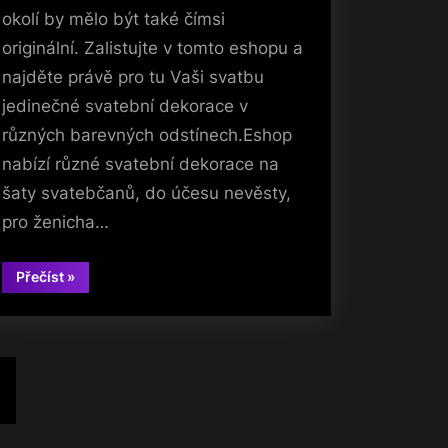
okolí by mělo být také čímsi
originální. Zalistujte v tomto eshopu a
najděte právě pro tu Vaši svatbu
jedinečné svatební dekorace v
různých barevných odstínech.Eshop
nabízí různé svatební dekorace na
šaty svatebčanů, do účesu nevěsty,
pro ženicha…
“Svatební
Přečíst
»
dekorace”