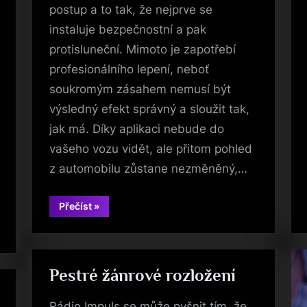
postup a to tak, že nejprve se
instaluje bezpečnostní a pak
protisluneční. Mimoto je zapotřebí
profesionálního lepení, neboť
soukromým zásahem nemusí být
výsledný efekt správný a sloužit tak,
jak má. Díky aplikaci nebude do
vašeho vozu vidět, ale přitom pohled
z automobilu zůstane nezměněný,…
“Nenechte
Přečíst
»
zloděje
vykrást
vaše
auto”
Pestré žánrové rozložení
Rádio Impuls se může pyšnit tím, že