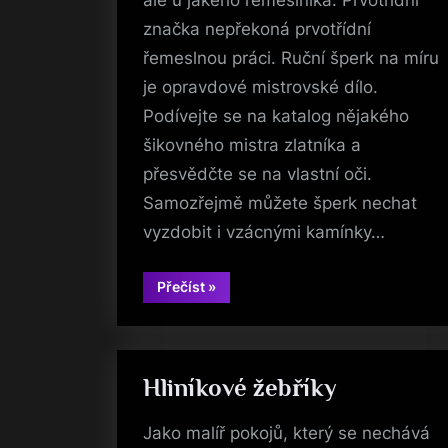
značka nepřekoná prvotřídní
řemeslnou práci. Ruční šperk na míru
je opravdové mistrovské dílo.
Podívejte se na katalog nějakého
šikovného mistra zlatníka a
přesvědčte se na vlastní oči.
Samozřejmě můžete šperk nechat
vyzdobit i vzácnými kamínky…
“Investice
Přečíst
»
do
luxusního
šperku”
Hliníkové žebříky
Jako malíř pokojů, který se nechává