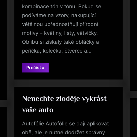
kombinace tón v tónu. Pokud se
podíváme na vzory, nakupující
většinou upřednostňují přírodní
motivy – květiny, listy, větvičky.
Oblibu si získaly také obláčky a
peříčka, kolečka, čtverce a…
“Povlečení
Přečíst
»
na
postele”
Nenechte zloděje vykrást
vaše auto
Autofólie Autofólie se dají aplikovat
obě, ale je nutné dodržet správný