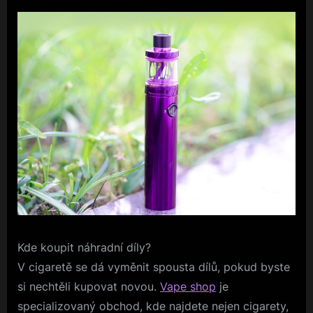
Kde koupit náhradní díly?
V cigaretě se dá vyměnit spousta dílů, pokud byste
si nechtěli kupovat novou.
Vape shop
je
specializovaný obchod, kde najdete nejen cigarety,