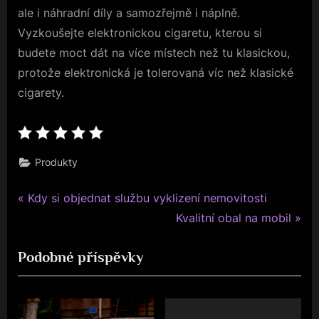
ale i náhradní díly a samozřejmě i náplně.
Vyzkoušejte elektronickou cigaretu, kterou si
budete moct dát na více místech než tu klasickou,
protože elektronická je tolerovaná víc než klasické
cigarety.
Produkty
P
Navigace
Kdy si objednat službu vyklizení nemovitosti
r
N
Kvalitní obal na mobil
pro
e
e
Podobné příspěvky
v
x
příspěvek
i
t
o
P
u
o