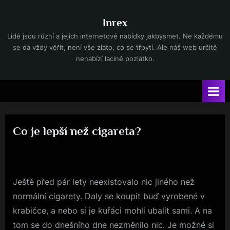
Skip
to
Inrex
content
Lidé jsou různí a jejich internetové nabídky jakbysmet. Ne každému
se dá vždy věřit, není vše zlato, co se třpytí. Ale náš web určitě
nenabízí laciné pozlátko.
Co je lepší než cigareta?
By
Posted
devene
13. 4. 2024
on
Ještě před pár lety neexistovalo nic jiného než
normální cigarety. Daly se koupit buď vyrobené v
krabičce, a nebo si je kuřáci mohli ubalit sami. A na
tom se do dnešního dne nezměnilo nic. Je možné si