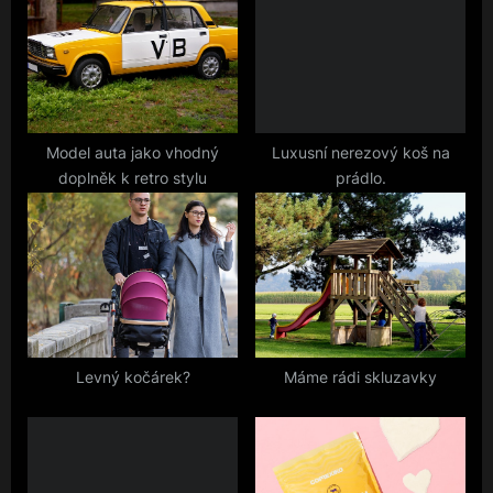
s
s
P
t
o
:
s
t
Model auta jako vhodný
Luxusní nerezový koš na
doplněk k retro stylu
prádlo.
:
Levný kočárek?
Máme rádi skluzavky