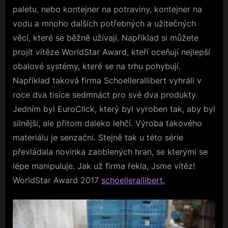
paletu, nebo kontejner na potraviny, kontejner na
vodu a mnoho dalších potřebných a užitečných
věcí, které se běžně užívají. Například si můžete
projít vítěze WorldStar Award, kteří oceňují nejlepší
obalové systémy, které se na trhu pohybují.
Například taková firma Schoellerallibert vyhráli v
roce dva tisíce sedmnáct pro své dva produkty.
Jedním byl EuroClick, který byl vyroben tak, aby byl
silnější, ale přitom daleko lehčí. Výroba takového
materiálu je senzační. Stejně tak u této série
převládala novinka zaoblených hran, se kterými se
lépe manipuluje. Jak už firma řekla, Jsme vítěz!
WorldStar Award 2017
schoellerallibert.