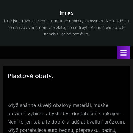
Skip
to
Inrex
content
Lidé jsou různí a jejich internetové nabídky jakbysmet. Ne každému
se dá vždy věřit, není vše zlato, co se třpytí. Ale náš web určitě
nenabízí laciné pozlátko.
Plastové obaly.
By
Posted
devene
20. 1. 2024
on
Když sháníte skvělý obalový materiál, musíte
pořádně vybírat, abyste byli dostatečně spokojeni.
Není to jen tak a je dobré si udělat kvalitní průzkum.
Když potřebujete euro bednu, přepravku, bednu,