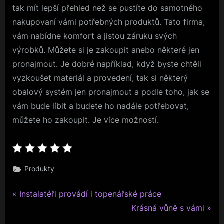
tak mít lepší přehled než se pustíte do samotného
nakupovaní vámi potřebných produktů.
Tato firma,
vám nabídne komfort a jistou záruku svých
výrobků. Můžete si je zakoupit anebo některé jen
pronajmout. Je dobré například, když byste chtěli
vyzkoušet materiál a provedení, tak si některý
obalový systém jen pronajmout a podle toho, jak se
vám bude líbit a budete ho nadále potřebovat,
můžete ho zakoupit. Je více možností.
Produkty
P
Navigace
Instalatéři provádí i topenářské práce
r
N
Krásná vůně s vámi
pro
e
e