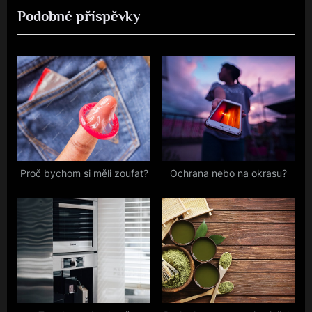
Podobné příspěvky
v
x
příspěvek
i
t
o
P
u
o
s
s
P
t
o
:
s
t
Proč bychom si měli zoufat?
Ochrana nebo na okrasu?
: