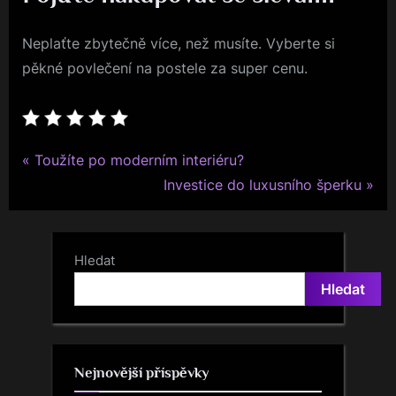
Neplaťte zbytečně více, než musíte. Vyberte si
pěkné povlečení na postele za super cenu.
P
Navigace
Toužíte po moderním interiéru?
r
N
Investice do luxusního šperku
pro
e
e
v
x
příspěvek
i
t
Hledat
o
P
Hledat
u
o
s
s
P
t
Nejnovější příspěvky
o
: