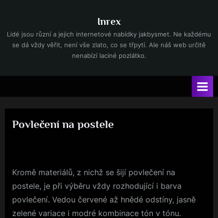
Skip
to
Inrex
content
Lidé jsou různí a jejich internetové nabídky jakbysmet. Ne každému
se dá vždy věřit, není vše zlato, co se třpytí. Ale náš web určitě
nenabízí laciné pozlátko.
Povlečení na postele
By
Posted
devene
31. 3. 2025
on
Kromě materiálů, z nichž se šijí povlečení na
postele, je při výběru vždy rozhodující i barva
povlečení. Vedou červené až hnědé odstíny, jasně
zelené variace i modré kombinace tón v tónu.