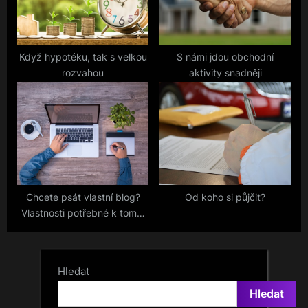
Když hypotéku, tak s velkou
S námi jdou obchodní
rozvahou
aktivity snadněji
Chcete psát vlastní blog?
Od koho si půjčit?
Vlastnosti potřebné k tomu,
abyste u toho vydrželi
Hledat
Hledat