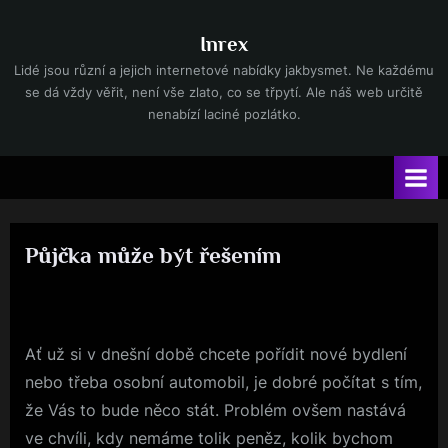
Skip
to
Inrex
content
Lidé jsou různí a jejich internetové nabídky jakbysmet. Ne každému
se dá vždy věřit, není vše zlato, co se třpytí. Ale náš web určitě
nenabízí laciné pozlátko.
Půjčka může být řešením
By
Posted
devene
7. 7. 2017
on
Ať už si v dnešní době chcete pořídit nové bydlení
nebo třeba osobní automobil, je dobré počítat s tím,
že Vás to bude něco stát. Problém ovšem nastává
ve chvíli, kdy nemáme tolik peněz, kolik bychom