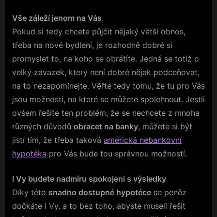
Vše záleží jenom na Vás
Pokud si tedy chcete půjčit nějaký větší obnos,
třeba na nové bydlení, je rozhodně dobré si
promyslet to, na koho se obrátíte. Jedná se totiž o
velký závazek, který není dobré nějak podceňovat,
na to nezapomínejte. Věřte tedy tomu, že tu pro Vás
jsou možnosti, na které se můžete spolehnout. Jestli
ovšem řešíte ten problém, že se nechcete z mnoha
různých důvodů
obracet na banky
, můžete si být
jistí tím, že třeba taková
americká nebankovní
hypotéka
pro Vás bude tou správnou možností.
I Vy budete nadmíru spokojeni s výsledky
Díky této
snadno dostupné hypotéce
se peněz
dočkáte i Vy, a to bez toho, abyste museli řešit