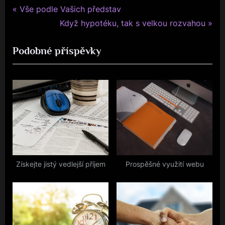
P
Navigace
Vše podle Vašich představ
r
N
Když hypotéku, tak s velkou rozvahou
pro
e
e
Podobné příspěvky
v
x
příspěvek
i
t
o
P
u
o
s
s
P
t
o
:
s
t
Získejte jistý vedlejší příjem
Prospěšné využití webu
: