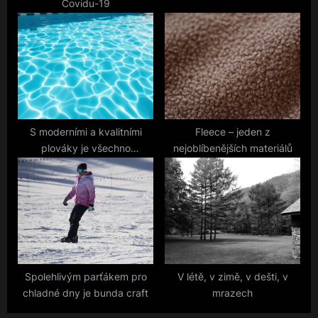
Covidu-19
t
:
S moderními a kvalitními
Fleece – jeden z
plováky je všechno
nejoblíbenějších materiálů
jednoduché
Spolehlivým parťákem pro
V létě, v zimě, v dešti, v
chladné dny je bunda craft
mrazech