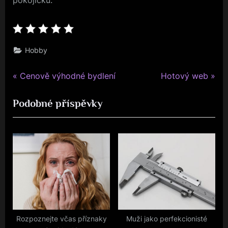
pokojíčku.
Hobby
P
N
Navigace
Cenově výhodné bydlení
Hotový web
r
e
pro
Podobné příspěvky
e
x
v
t
příspěvek
i
P
o
o
u
s
s
t
P
:
o
s
Rozpoznejte včas příznaky
Muži jako perfekcionisté