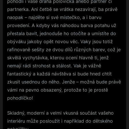
pohodlí i vaše drahá polovička anebo partner či
partnerka. Ani četbě se vrátka nezavírají, ba právě
naopak – najděte si své místečko, a i barvu
provedení. A kdyby vás náhodou barva potahu už
přestala bavit, jednoduše ho otočíte a umístíte do
obýváku jakoby opět novou věc. Vaky jsou totiž
rafinovaně sešity ze dvou dílů různých barev, což je
skvělá vychytávka, kterou ocení hlavně ti, jenž
nemají rádi strohost a stálost. Vak je vážně
fantastický a každá návštěva si bude hned chtít
zkusit usednou do něho. Jenže – možná bude právě
vámi na pevno obsazený, protože to je prostě
pohodlíčko!
Skladný, moderní a velmi vkusná součást vašeho
interiéru může posloužit i například do dětského