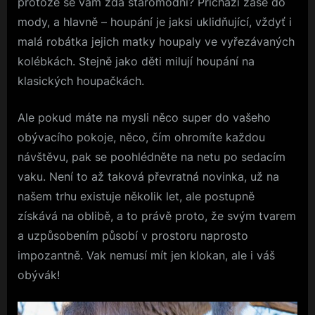
protože se vám zdá staromódní? Přichází zase do
mody, a hlavně – houpání je jaksi uklidňující, vždyť i
malá robátka jejich matky houpaly ve vyřezávaných
kolébkách. Stejně jako děti milují houpání na
klasických houpačkách.
Ale pokud máte na mysli něco super do vašeho
obývacího pokoje, něco, čím ohromíte každou
návštěvu, pak se poohlédněte na netu po sedacím
vaku. Není to až taková převratná novinka, už na
našem trhu existuje několik let, ale postupně
získává na oblibě, a to právě proto, že svým tvarem
a uzpůsobením působí v prostoru naprosto
impozantně. Vak nemusí mít jen klokan, ale i váš
obývák!