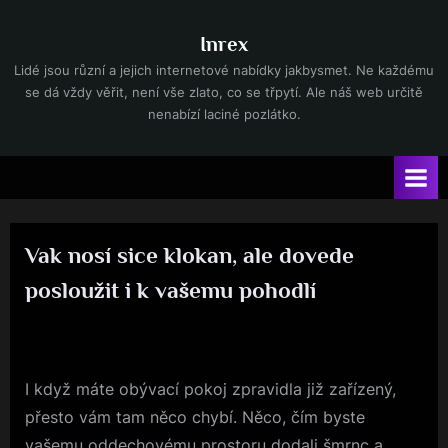
Skip
to
Inrex
content
Lidé jsou různí a jejich internetové nabídky jakbysmet. Ne každému
se dá vždy věřit, není vše zlato, co se třpytí. Ale náš web určitě
nenabízí laciné pozlátko.
Vak nosí sice klokan, ale dovede
posloužit i k vašemu pohodlí
By
Posted
devene
18. 1. 2021
on
I když máte obývací pokoj zpravidla již zařízený,
přesto vám tam něco chybí. Něco, čím byste
vašemu oddechovému prostoru dodali šmrnc a