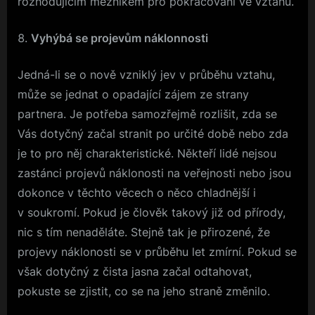
rozhodujícím mezníkem pro pokračování ve vztahu.
Vyhýbá se projevům náklonnosti
Jedná-li se o nově vzniklý jev v průběhu vztahu,
může se jednat o opadající zájem ze strany
partnera. Je potřeba samozřejmě rozlišit, zda se
Vás dotyčný začal stranit po určité době nebo zda
je to pro něj charakteristické. Někteří lidé nejsou
zastánci projevů náklonosti na veřejnosti nebo jsou
dokonce v těchto věcech o něco chladnější i
v soukromí. Pokud je člověk takový již od přírody,
nic s tím nenaděláte. Stejně tak je přirozené, že
projevy náklonosti se v průběhu let zmírní. Pokud se
však dotyčný z čista jasna začal odtahovat,
pokuste se zjistit, co se na jeho straně změnilo.