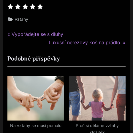
Vztahy
P
Navigace
Vypořádejte se s dluhy
r
N
Luxusní nerezový koš na prádlo.
pro
e
e
Podobné příspěvky
v
x
příspěvek
i
t
o
P
u
o
s
s
P
t
o
:
s
t
Na vztahy se musí pomalu
Proč si děláme vztahy
složité?