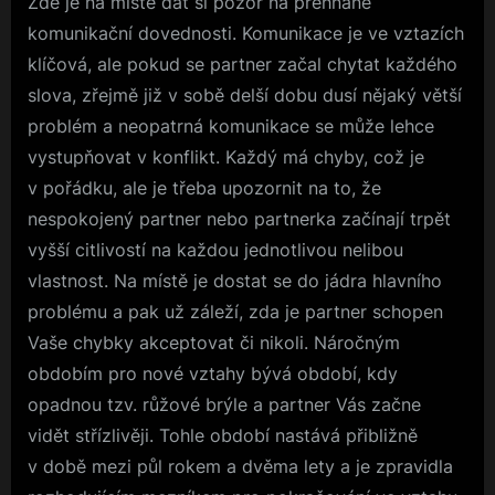
Zde je na místě dát si pozor na přehnané
komunikační dovednosti. Komunikace je ve vztazích
klíčová, ale pokud se partner začal chytat každého
slova, zřejmě již v sobě delší dobu dusí nějaký větší
problém a neopatrná komunikace se může lehce
vystupňovat v konflikt. Každý má chyby, což je
v pořádku, ale je třeba upozornit na to, že
nespokojený partner nebo partnerka začínají trpět
vyšší citlivostí na každou jednotlivou nelibou
vlastnost. Na místě je dostat se do jádra hlavního
problému a pak už záleží, zda je partner schopen
Vaše chybky akceptovat či nikoli. Náročným
obdobím pro nové vztahy bývá období, kdy
opadnou tzv. růžové brýle a partner Vás začne
vidět střízlivěji. Tohle období nastává přibližně
v době mezi půl rokem a dvěma lety a je zpravidla