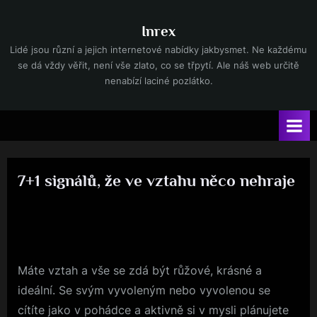
Skip
to
Inrex
content
Lidé jsou různí a jejich internetové nabídky jakbysmet. Ne každému
se dá vždy věřit, není vše zlato, co se třpytí. Ale náš web určitě
nenabízí laciné pozlátko.
7+1 signálů, že ve vztahu něco nehraje
By
Posted
devene
20. 9. 2021
on
Máte vztah a vše se zdá být růžové, krásné a
ideální. Se svým vyvoleným nebo vyvolenou se
cítíte jako v pohádce a aktivně si v mysli plánujete