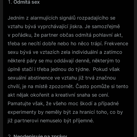
Odmítá sex
Jedním z alarmujících signálů rozpadajícího se
vztahu bývá vyprchávající jiskra. Je samozřejmě
v pořádku, že partner občas odmítá pohlavní akt,
třeba se necítí dobře nebo ho něco trápí. Frekvence
sexu bývá ve vztazích zela individuální a zatímco
některé páry se mu oddávají denně, některým to
úplně stačí i třeba jednou do týdne. Pokud však
sexuální abstinence ve vztahu již trvá značnou
chvílí, je na místě zpozornět. Často pomůže si tento
akt nějak okořenit a kreativní snaha se cení.
Pamatujte však, že všeho moc škodí a případné
experimenty by neměly být za hranicí toho, co by
již partnerovi nemuselo být příjemné.
Neodepisuje na zprávy