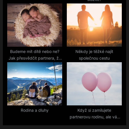
:
Budeme mít dítě nebo ne?
Někdy je těžké najít
Jak přesvědčit partnera, že
společnou cestu
je na dítě vhodná doba?
Rodina a dluhy
Když si zamilujete
partnerovu rodinu, ale váš
vztah skončí…