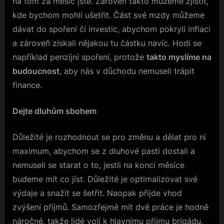
na tom za měsíc jste. Zároveň takto můžeme zjistit,
kde bychom mohli ušetřit. Část své mzdy můžeme
dávat do spoření či investic, abychom pokryli inflaci
a zároveň získali nějakou tu částku navíc. Hodí se
například penzijní spoření, protože
takto myslíme na
budoucnost
, aby nás v důchodu nemuseli trápit
finance.
Dejte dluhům sbohem
Důležité je rozhodnout se pro změnu a dělat pro ni
maximum, abychom se z dluhové pasti dostali a
nemuseli se starat o to, jestli na konci měsíce
budeme mít co jíst. Důležité je optimalizovat své
výdaje a snažit se šetřit. Naopak přijde vhod
zvýšení příjmů. Samozřejmě mít dvě práce je hodně
náročné, takže lidé volí k hlavnímu přijmu brigádu,