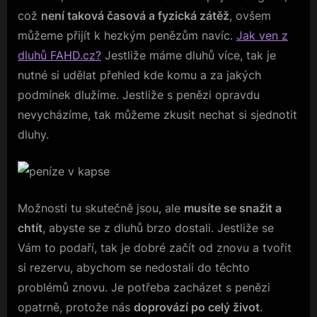
což
není taková časová a fyzická zátěž
, ovšem
můžeme přijít k hezkým penězům navíc.
Jak ven z
dluhů FAHD.cz?
Jestliže máme dluhů více, tak je
nutné si udělat přehled kde komu a za jakých
podmínek dlužíme. Jestliže s penězi opravdu
nevycházíme, tak můžeme zkusit nechat si sjednotit
dluhy.
Možnosti tu skutečně jsou, ale
musíte se snažit a
chtít
, abyste se z dluhů brzo dostali. Jestliže se
Vám to podaří, tak je dobré začít od znovu a tvořit
si rezervu, abychom se nedostali do těchto
problémů znovu. Je potřeba zacházet s penězi
opatrně, protože nás
doprovází po celý život
.