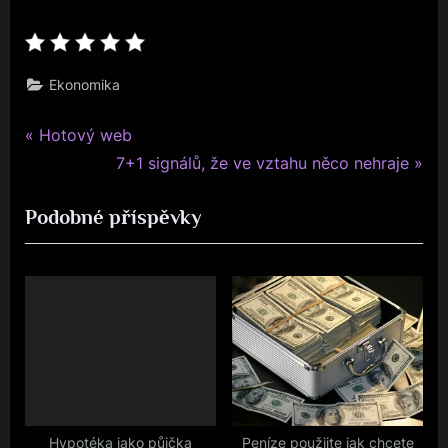
Ekonomika
P
Navigace
Hotový web
r
N
7+1 signálů, že ve vztahu něco nehraje
pro
e
e
Podobné příspěvky
v
x
příspěvek
i
t
o
P
u
o
s
s
P
t
o
:
s
t
Hypotéka jako půjčka
Peníze použijte jak chcete