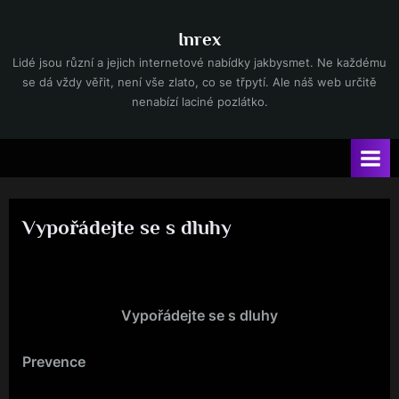
Skip
to
Inrex
content
Lidé jsou různí a jejich internetové nabídky jakbysmet. Ne každému
se dá vždy věřit, není vše zlato, co se třpytí. Ale náš web určitě
nenabízí laciné pozlátko.
Vypořádejte se s dluhy
By
Posted
devene
19. 9. 2021
on
Vypořádejte se s dluhy
Prevence