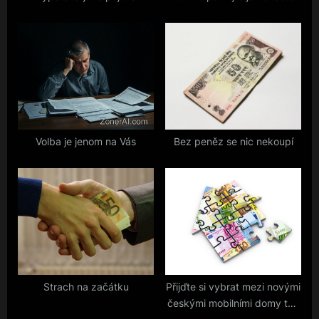
:
Volba je jenom na Vás
Bez peněz se nic nekoupí
Strach na začátku
Přijďte si vybrat mezi novými
českými mobilními domy ten