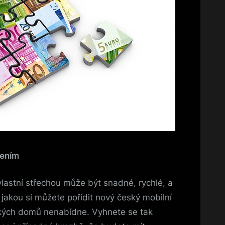
lením
vlastní střechou může být snadné, rychlé, a
jakou si můžete pořídit nový český mobilní
ckých domů nenabídne. Vyhnete se tak