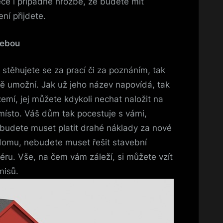
ce i případné hrozbě, že budete mít
ní přijdete.
sebou
 stěhujete se za prací či za poznáním, tak
 umožní. Jak už jeho název napovídá, tak
emí, jej můžete kdykoli nechat naložit na
 místo. Váš dům tak pocestuje s vámi,
ebudete muset platit drahé náklady za nové
domu, nebudete muset řešit stavební
iéru. Vše, na čem vám záleží, si můžete vzít
misů.