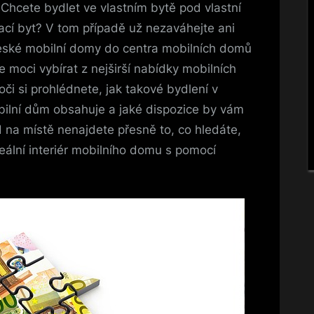
Chcete bydlet ve vlastním bytě pod vlastní
vací byt? V tom případě už nezaváhejte ani
eské mobilní domy
do centra mobilních domů
 moci vybírat z nejširší nabídky mobilních
či si prohlédnete, jak takové bydlení v
ilní dům obsahuje a jaké dispozice by vám
na místě nenajdete přesně to, co hledáte,
ideální interiér mobilního domu s pomocí