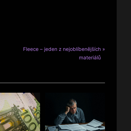
N
é
Fleece – jeden z nejoblíbenějších
e
materiálů
x
t
P
o
s
t
: