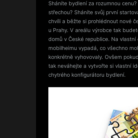
Sháníte bydlení za rozumnou cenu? 
střechou? Sháníte svůj první starto
chvíli a běžte si prohlédnout
nové č
u Prahy. V areálu výrobce tak budete
domů v České republice. Na vlastní o
mobilheimu vypadá, co všechno mob
konkrétně vyhovovaly. Ovšem pokud 
tak neváhejte a vytvořte si vlastní 
chytrého konfigurátoru bydlení.