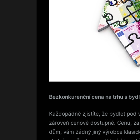
Bezkonkurenční cena na trhu s byd
Každopádně zjistíte, že bydlet pod 
zároveň cenově dostupné. Cenu, za 
dům, vám žádný jiný výrobce klasi