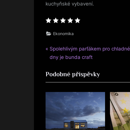
kuchyňské vybavení.
Ekonomika
P
Navigace
Spolehlivým parťákem pro chladn
r
dny je bunda craft
pro
e
Podobné příspěvky
v
příspěvek
i
o
u
s
P
o