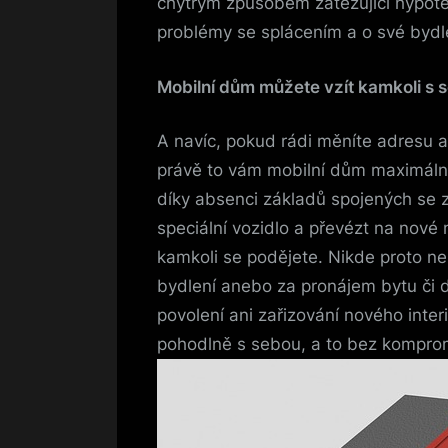
chytrým způsobem zatěžující hypoté
problémy se splácením a o své bydle
Mobilní dům můžete vzít kamkoli s 
A navíc, pokud rádi měníte adresu a
právě to vám mobilní dům maximálně
díky absenci základů spojených se z
speciální vozidlo a převézt na nové
kamkoli se podějete. Nikde proto n
bydlení anebo za pronájem bytu či 
povolení ani zařizování nového inter
pohodlně s sebou, a to bez kompro