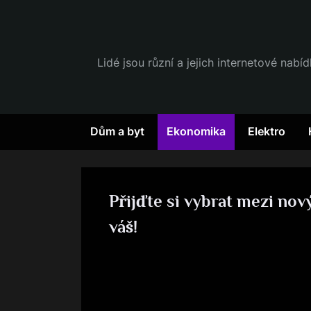
Skip
to
content
Lidé jsou různí a jejich internetové nabí
Dům a byt
Ekonomika
Elektro
Přijďte si vybrat mezi no
váš!
By
Posted
devene
1. 11. 2018
on