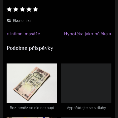
Ekonomika
P
N
Navigace
Intimní masáže
Hypotéka jako půjčka
r
e
pro
Podobné příspěvky
e
x
v
t
příspěvek
i
P
o
o
u
s
s
t
P
:
o
s
Bez peněz se nic nekoupí
Vypořádejte se s dluhy
t