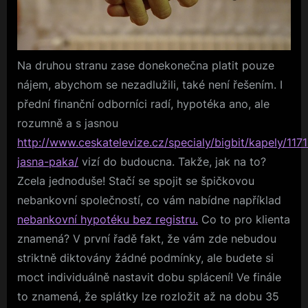
Na druhou stranu zase donekonečna platit pouze
nájem, abychom se nezadlužili, také není řešením. I
přední finanční odborníci radí, hypotéka ano, ale
rozumně a s jasnou
http://www.ceskatelevize.cz/specialy/bigbit/kapely/1171
jasna-paka/
vizí do budoucna. Takže, jak na to?
Zcela jednoduše! Stačí se spojit se špičkovou
nebankovní společností, co vám nabídne například
nebankovní hypotéku bez registru.
Co to pro klienta
znamená? V první řadě fakt, že vám zde nebudou
striktně diktovány žádné podmínky, ale budete si
moct individuálně nastavit dobu splácení! Ve finále
to znamená, že splátky lze rozložit až na dobu 35