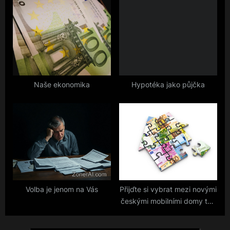
:
Naše ekonomika
Hypotéka jako půjčka
Volba je jenom na Vás
Přijďte si vybrat mezi novými
českými mobilními domy ten
váš!