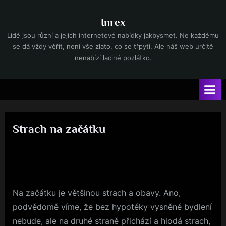
Skip
to
Inrex
content
Lidé jsou různí a jejich internetové nabídky jakbysmet. Ne každému
se dá vždy věřit, není vše zlato, co se třpytí. Ale náš web určitě
nenabízí laciné pozlátko.
Strach na začátku
By
Posted
devene
22. 2. 2020
on
Na začátku je většinou strach a obavy. Ano,
podvědomě víme, že bez hypotéky vysněné bydlení
nebude, ale na druhé straně přichází a hlodá strach,