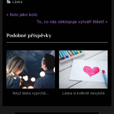
Láska
P
Navigace
Kolo jako kolo
r
N
To, co nás obklopuje vytváří štěstí!
pro
e
e
Podobné příspěvky
v
x
příspěvek
i
t
o
P
u
o
s
s
P
t
o
:
s
t
Když láska vyprchá…
Láska si kolikrát nevybírá
: