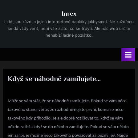
Skip
to
Inrex
content
Lidé jsou různí a jejich internetové nabídky jakbysmet. Ne každému
se dá vždy věřit, není vše zlato, co se třpytí. Ale náš web určitě
nenabízí laciné pozlátko.
Když se náhodně zamilujete…
By
Posted
devene
27. 11. 2022
on
Může se vám stát, že se náhodně zamilujete. Pokud se vám něco
takového stane, věřte, že rozhodně nejste první, komu se něco
takového kdy přihodilo. Je ale dobré rozlišovat to, když se vám
někdo zalíbí a když se do někoho zamilujete. Pokud se vám někdo
jen zalíbí, je možné něco takového považovat za běžný jev. Najde