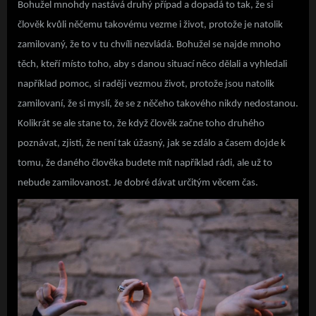
Bohužel mnohdy nastává druhý případ a dopadá to tak, že si
člověk kvůli něčemu takovému vezme i život, protože je natolik
zamilovaný, že to v tu chvíli nezvládá. Bohužel se najde mnoho
těch, kteří místo toho, aby s danou situací něco dělali a vyhledali
například pomoc, si raději vezmou život, protože jsou natolik
zamilovaní, že si myslí, že se z něčeho takového nikdy nedostanou.
Kolikrát se ale stane to, že když člověk začne toho druhého
poznávat, zjistí, že není tak úžasný, jak se zdálo a časem dojde k
tomu, že daného člověka budete mít například rádi, ale už to
nebude zamilovanost. Je dobré dávat určitým věcem čas.