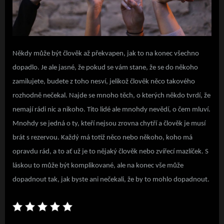
Někdy může být člověk až překvapen, jak to na konec všechno
dopadlo. Je ale jasné, že pokud se vám stane, že se do někoho
zamilujete, budete z toho nesví, jelikož člověk něco takového
rozhodně nečekal. Najde se mnoho těch, o kterých někdo tvrdí, že
nemají rádi nic a nikoho. Tito lidé ale mnohdy nevědí, o čem mluví.
Mnohdy se jedná o ty, kteří nejsou zrovna chytří a člověk je musí
brát s rezervou. Každý má totiž něco nebo někoho, koho má
opravdu rád, a to ať už je to nějaký člověk nebo zvířecí mazlíček. S
láskou to může být komplikované, ale na konec vše může
dopadnout tak, jak byste ani nečekali, že by to mohlo dopadnout.