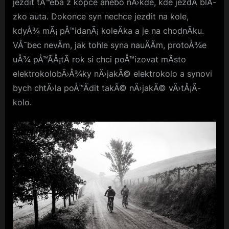
jezdit tÅ™eba z kopce anebo nÄ›kde, kde jezdÃ­ blÃ­
zko auta. Dokonce syn nechce jezdit na kole,
kdyÅ¾ mÃ¡ pÅ™idanÃ¡ koleÄka a je na chodnÃ­ku.
VÅ¯bec nevÃ­m, jak tohle syna nauÄÃ­m, protoÅ¾e
uÅ¾ pÅ™Ã­Å¡tÃ­ rok si chci poÅ™izovat mÃ­sto
elektrokolobÄ›Å¾ky nÄ›jakÃ© elektrokolo a synovi
bych chtÄ›la poÅ™Ã­dit takÃ© nÄ›jakÃ© vÄ›tÅ¡Ã­
kolo.