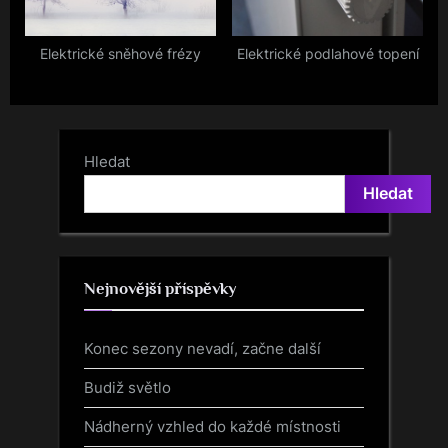
s
t
Elektrické sněhové frézy
Elektrické podlahové topení
:
Hledat
Hledat
Nejnovější příspěvky
Konec sezony nevadí, začne další
Budiž světlo
Nádherný vzhled do každé místnosti