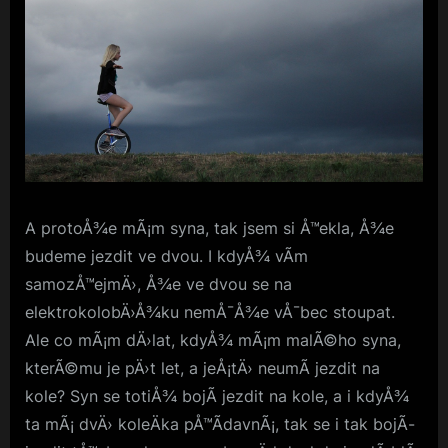
A protoÅ¾e mÃ¡m syna, tak jsem si Å™ekla, Å¾e
budeme jezdit ve dvou. I kdyÅ¾ vÃ­m
samozÅ™ejmÄ›, Å¾e ve dvou se na
elektrokolobÄ›Å¾ku nemÅ¯Å¾e vÅ¯bec stoupat.
Ale co mÃ¡m dÄ›lat, kdyÅ¾ mÃ¡m malÃ©ho syna,
kterÃ©mu je pÄ›t let, a jeÅ¡tÄ› neumÃ­ jezdit na
kole? Syn se totiÅ¾ bojÃ­ jezdit na kole, a i kdyÅ¾
ta mÃ¡ dvÄ› koleÄka pÅ™Ã­davnÃ¡, tak se i tak bojÃ­