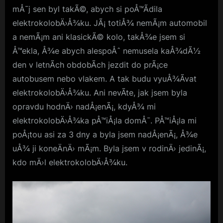
mÅ¯j sen byl takÃ©, abych si poÅ™Ã­dila
elektrokolobÄ›Å¾ku. JÃ¡ totiÅ¾ nemÃ¡m automobil
a nemÃ¡m ani klasickÃ© kolo, takÅ¾e jsem si
Å™ekla, Å¾e abych alespoÅˆ nemusela kaÅ¾dÃ½
den v letnÃ­ch obdobÃ­ch jezdit do prÃ¡ce
autobusem nebo vlakem. A tak budu vyuÅ¾Ã­vat
elektrokolobÄ›Å¾ku. Ani nevÃ­te, jak jsem byla
opravdu hodnÄ› nadÅ¡enÃ¡, kdyÅ¾ mi
elektrokolobÄ›Å¾ka pÅ™iÅ¡la domÅ¯. PÅ™iÅ¡la mi
poÅ¡tou asi za 3 dny a byla jsem nadÅ¡enÃ¡, Å¾e
uÅ¾ ji koneÄnÄ› mÃ¡m. Byla jsem v rodinÄ› jedinÃ¡,
kdo mÄ›l elektrokolobÄ›Å¾ku.