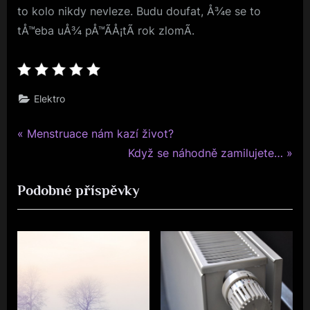
to kolo nikdy nevleze. Budu doufat, Å¾e se to
tÅ™eba uÅ¾ pÅ™Ã­Å¡tÃ­ rok zlomÃ­.
Elektro
P
Navigace
Menstruace nám kazí život?
r
N
Když se náhodně zamilujete…
pro
e
e
Podobné příspěvky
v
x
příspěvek
i
t
o
P
u
o
s
s
P
t
o
: