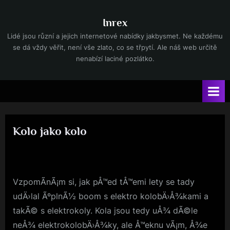
Skip
to
Inrex
content
Lidé jsou různí a jejich internetové nabídky jakbysmet. Ne každému
se dá vždy věřit, není vše zlato, co se třpytí. Ale náš web určitě
nenabízí laciné pozlátko.
Kolo jako kolo
By
Posted
devene
18. 11. 2022
on
VzpomÃ­nÃ¡m si, jak pÅ™ed tÅ™emi lety se tady
udÄ›lal ÃºplnÃ½ boom s elektro kolobÄ›Å¾kami a
takÃ© s elektrokoly. Kola jsou tedy uÅ¾ dÃ©le
neÅ¾ elektrokolobÄ›Å¾ky, ale Å™eknu vÃ¡m, Å¾e