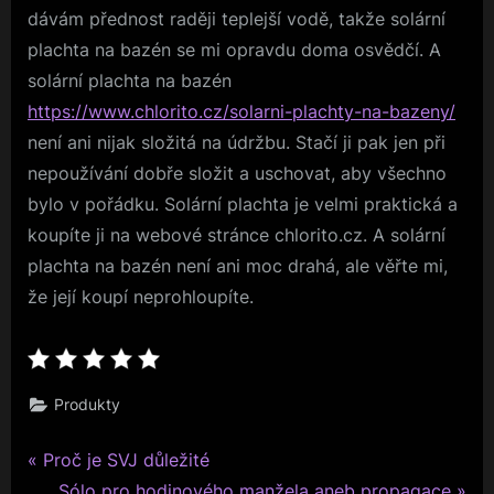
dávám přednost raději teplejší vodě, takže solární
plachta na bazén se mi opravdu doma osvědčí. A
solární plachta na bazén
https://www.chlorito.cz/solarni-plachty-na-bazeny/
není ani nijak složitá na údržbu. Stačí ji pak jen při
nepoužívání dobře složit a uschovat, aby všechno
bylo v pořádku. Solární plachta je velmi praktická a
koupíte ji na webové stránce chlorito.cz. A solární
plachta na bazén není ani moc drahá, ale věřte mi,
že její koupí neprohloupíte.
Produkty
P
Navigace
Proč je SVJ důležité
r
N
Sólo pro hodinového manžela aneb propagace