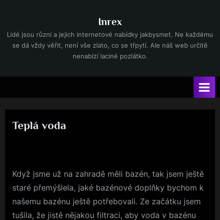
Skip
to
Inrex
content
Lidé jsou různí a jejich internetové nabídky jakbysmet. Ne každému
se dá vždy věřit, není vše zlato, co se třpytí. Ale náš web určitě
nenabízí laciné pozlátko.
Teplá voda
By
Posted
devene
26. 3. 2023
on
Když jsme už na zahradě měli bazén, tak jsem ještě
staré přemýšlela, jaké bazénové doplňky bychom k
našemu bazénu ještě potřebovali. Ze začátku jsem
tušila, že jistě nějakou filtraci, aby voda v bazénu