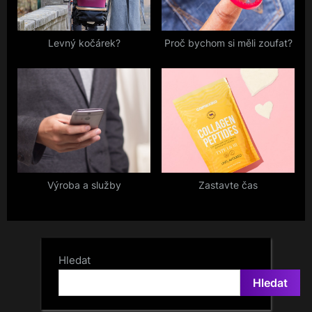
Levný kočárek?
Proč bychom si měli zoufat?
Výroba a služby
Zastavte čas
Hledat
Hledat