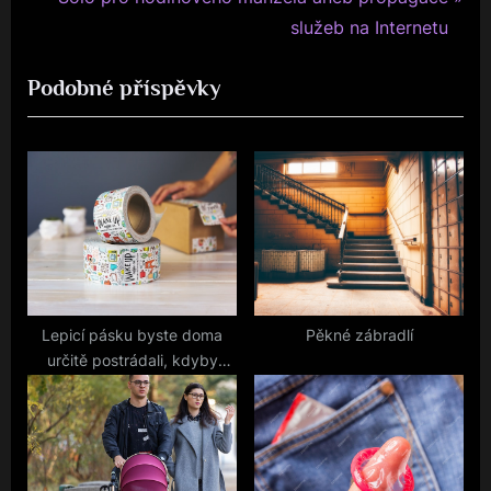
pro
e
e
služeb na Internetu
v
x
příspěvek
Podobné příspěvky
i
t
o
P
u
o
s
s
P
t
o
:
s
t
:
Lepicí pásku byste doma
Pěkné zábradlí
určitě postrádali, kdyby
přestala existovat